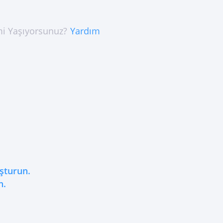
i Yaşıyorsunuz?
Yardım
şturun.
n.